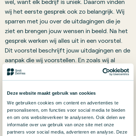
wel, want elk bedrijf is uniek. Daarom vinden
wij het eerste gesprek ook zo belangrijk. Wij
sparren met jou over de uitdagingen die je
ziet en brengen jouw wensen in beeld. Na het
gesprek werken wij alles uit in een voorstel.
Dit voorstel beschrijft jouw uitdagingen en de
aanpak die wij voorstellen. En zoals wij al
eerder schreven, die aanpak is geen
standaardaanpak maar sluit aan bij jouw
bedrijf en jouw uitdagingen. Vraag hieronder
Deze website maakt gebruik van cookies
vrijblijvend een kennismakingsgesprek aan.
We gebruiken cookies om content en advertenties te
personaliseren, om functies voor social media te bieden
Veelgestelde vragen over
en om ons websiteverkeer te analyseren. Ook delen we
informatie over uw gebruik van onze site met onze
het inhuren van een
partners voor social media, adverteren en analyse. Deze