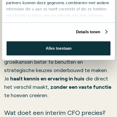
partners kunnen deze gegevens combineren met andere
(interim of shared) CFO
informatie die u aan ze heeft verstrekt of die ze hebben
verzameld op basis van uw gebruik van hun services.
Waarom zou ik een CFO inhuren?
Details tonen
Een CFO – tijdelijk of structureel – helpt je om
Alles toestaan
meer grip te krijgen op je financiën,
groeikansen beter te benutten en
strategische keuzes onderbouwd te maken.
Je
haalt kennis en ervaring in huis
die direct
het verschil maakt,
zonder een vaste functie
te hoeven creëren.
Wat doet een interim CFO precies?