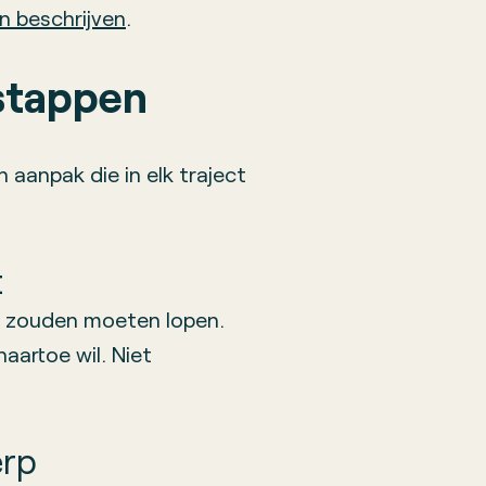
n beschrijven
.
 stappen
aanpak die in elk traject
.
t
 zouden moeten lopen.
aartoe wil. Niet
erp