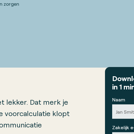
En zorgen
Down
in 1 mi
Naam
t lekker. Dat merk je
e voorcalculatie klopt
 communicatie
Zakelijk 