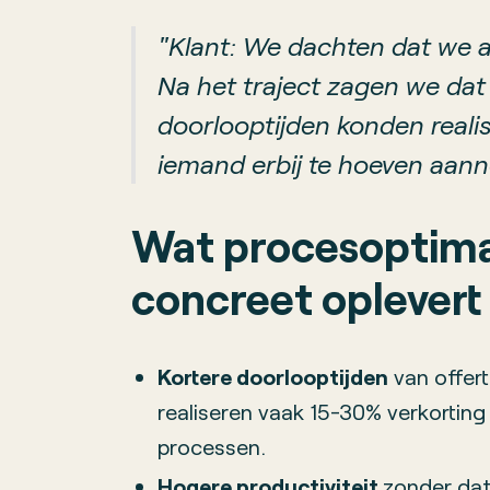
"Klant: We dachten dat we al
Na het traject zagen we dat
doorlooptijden konden real
iemand erbij te hoeven aan
Wat procesoptima
concreet oplevert
Kortere doorlooptijden
van offert
realiseren vaak 15-30% verkortin
processen.
Hogere productiviteit
zonder da