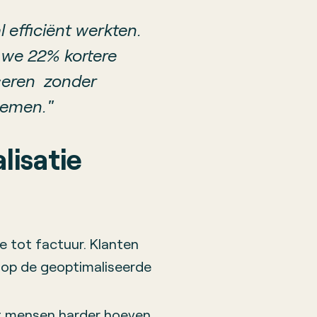
 efficiënt werkten.
 we 22% kortere
iseren zonder
nemen."
lisatie
e tot factuur. Klanten
g op de geoptimaliseerde
t mensen harder hoeven