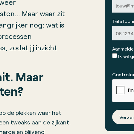
 weer
sten… Maar waar zit
Telefoo
ngrijker nog: wat is
sprocessen
, zodat jij inzicht
Aanmelden
Ik wil
ait. Maar
Controlee
eten?
 op de plekken waar het
Verze
een tweaks aan de zijkant.
marge en blijvend