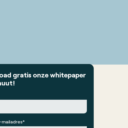
load
gratis
onze whitepaper
nuut!
e-mailadres*