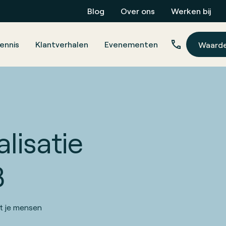
Blog
Over ons
Werken bij
ennis
Klantverhalen
Evenementen
Waard
lisatie
B
t je mensen