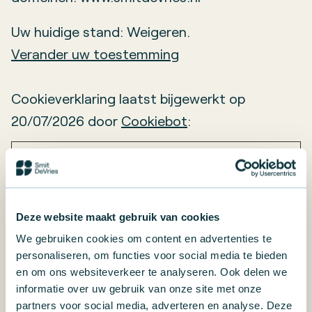
Uw huidige stand: Weigeren.
Verander uw toestemming
Cookieverklaring laatst bijgewerkt op
20/07/2026 door
Cookiebot
:
Noodzakelijk (19)
Noodzakelijke cookies helpen een website
bruikbaarder te maken, door basisfuncties
Deze website maakt gebruik van cookies
als paginanavigatie en toegang tot
We gebruiken cookies om content en advertenties te
beveiligde gedeelten van de website
personaliseren, om functies voor social media te bieden
mogelijk te maken. Zonder deze cookies
en om ons websiteverkeer te analyseren. Ook delen we
informatie over uw gebruik van onze site met onze
kan de website niet naar behoren werken.
partners voor social media, adverteren en analyse. Deze