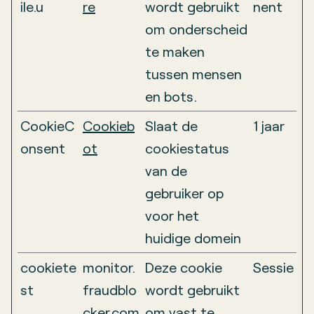
ile.u
re
wordt gebruikt
nent
om onderscheid
te maken
tussen mensen
en bots.
CookieC
Cookieb
Slaat de
1 jaar
onsent
ot
cookiestatus
van de
gebruiker op
voor het
huidige domein
cookiete
monitor.
Deze cookie
Sessie
st
fraudblo
wordt gebruikt
cker.com
om vast te