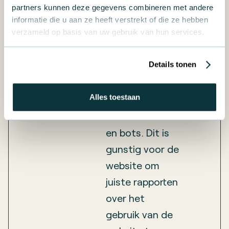
partners kunnen deze gegevens combineren met andere
Maximal
Naam
Aanbieder
Doel
informatie die u aan ze heeft verstrekt of die ze hebben
bewaarte
verzameld op basis van uw gebruik van hun services.
__cf_bm
Calendly
Deze cookie
1 dag
Details tonen
[x3]
JotForm
wordt gebruikt
Vimeo
om onderscheid
Alles toestaan
te maken
tussen mensen
en bots. Dit is
gunstig voor de
website om
juiste rapporten
over het
gebruik van de