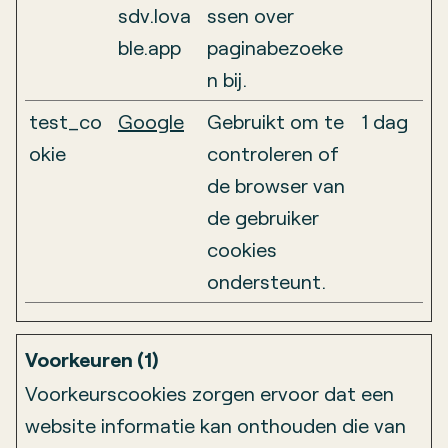
sdv.lova
ssen over
ble.app
paginabezoeke
n bij.
test_co
Google
Gebruikt om te
1 dag
okie
controleren of
de browser van
de gebruiker
cookies
ondersteunt.
Voorkeuren (1)
Voorkeurscookies zorgen ervoor dat een
website informatie kan onthouden die van