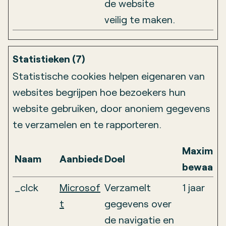
de website
veilig te maken.
Statistieken (7)
Statistische cookies helpen eigenaren van
websites begrijpen hoe bezoekers hun
website gebruiken, door anoniem gegevens
te verzamelen en te rapporteren.
Maximal
Naam
Aanbieder
Doel
bewaarte
_clck
Microsof
Verzamelt
1 jaar
t
gegevens over
de navigatie en