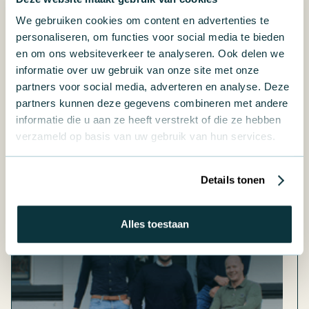
We gebruiken cookies om content en advertenties te
personaliseren, om functies voor social media te bieden
en om ons websiteverkeer te analyseren. Ook delen we
informatie over uw gebruik van onze site met onze
partners voor social media, adverteren en analyse. Deze
partners kunnen deze gegevens combineren met andere
informatie die u aan ze heeft verstrekt of die ze hebben
verzameld op basis van uw gebruik van hun services.
HAED: van veel ideeën naar structuur en
Details tonen
eigenaarschap
Alles toestaan