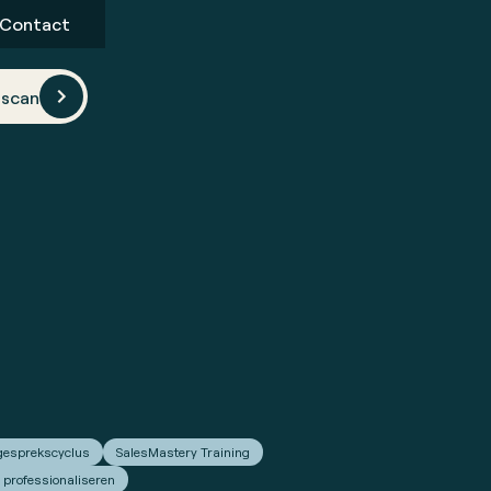
Contact
scan
 gesprekscyclus
SalesMastery Training
 professionaliseren