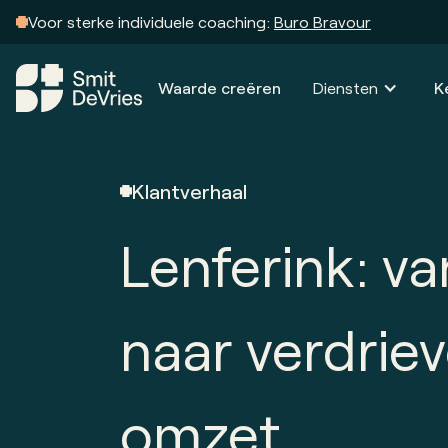
Voor sterke individuele coaching:
Buro Bravour
Waarde creëren
Diensten
K
Klantverhaal
Lenferink: va
naar verdrie
omzet