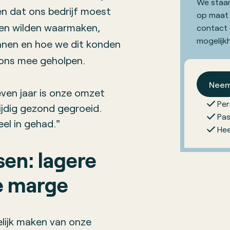
We staan
en dat ons bedrijf moest
op maat
men wilden waarmaken,
contact 
mogelijk
nnen en hoe we dit konden
 ons mee geholpen.
Neem
even jaar is onze omzet
Per
tijdig gezond gegroeid.
Pas
el in gehad."
Hee
sen: lagere
e marge
lijk maken van onze