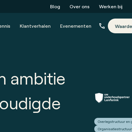
Blog
Over ons
Werken bij
ennis
Klantverhalen
Evenementen
Waarde
n ambitie
voudigde
Overlegstructuur en
Organisatiestructuur