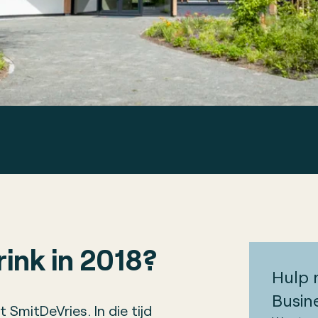
ink in 2018?
Hulp 
Busin
SmitDeVries. In die tijd