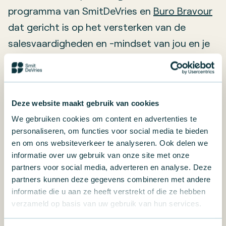
programma van SmitDeVries en
Buro Bravour
dat gericht is op het versterken van de
salesvaardigheden en -mindset van jou en je
team. In plaats van standaard verkooptrucs,
richt deze training zich op
duurzame
gedragsverandering
en het ontwikkelen van
Deze website maakt gebruik van cookies
een authentieke en effectieve salesaanpak.
We gebruiken cookies om content en advertenties te
personaliseren, om functies voor social media te bieden
Wat maakt deze salestraining uniek?
en om ons websiteverkeer te analyseren. Ook delen we
informatie over uw gebruik van onze site met onze
partners voor social media, adverteren en analyse. Deze
In tegenstelling tot veel andere
partners kunnen deze gegevens combineren met andere
salestrainingen die zich richten op korte
informatie die u aan ze heeft verstrekt of die ze hebben
verzameld op basis van uw gebruik van hun services.
termijn resultaten, biedt de SalesMastery-
training een diepgaand traject dat zich richt