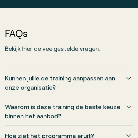
FAQs
Bekijk hier de veelgestelde vragen.
Kunnen jullie de training aanpassen aan
onze organisatie?
Ja, de SalesMastery-training
kan volledig op
Waarom is deze training de beste keuze
maat gemaakt worden
om aan te sluiten bij
binnen het aanbod?
de specifieke behoeften en uitdagingen van
De combinatie van een focus op mindset,
jouw organisatie. Of je nu een klein team hebt
Hoe ziet het programma eruit?