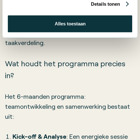
programma gerichte oplossingen die direct in
Details tonen
de praktijk toepasbaar zijn. Het is ideaal voor
teams die snel resultaat willen zien in
Alles toestaan
samenwerking, communicatie en
taakverdeling.
Wat houdt het programma precies
in?
Het 6-maanden programma:
teamontwikkeling en samenwerking bestaat
uit:
Kick-off & Analyse
: Een energieke sessie