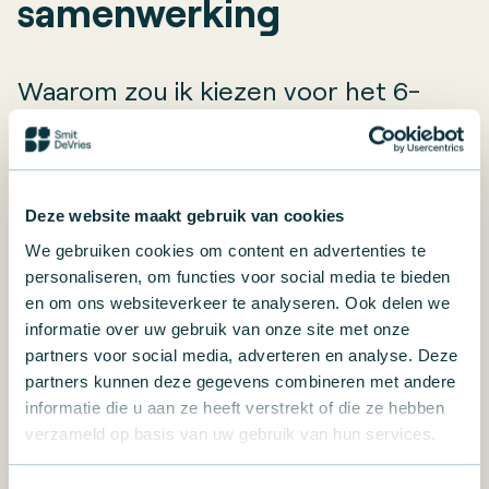
samenwerking
Waarom zou ik kiezen voor het 6-
maanden programma:
teamontwikkeling en samenwerking
van SmitDeVries?
Deze website maakt gebruik van cookies
We gebruiken cookies om content en advertenties te
personaliseren, om functies voor social media te bieden
Het 6-maanden programma:
en om ons websiteverkeer te analyseren. Ook delen we
teamontwikkeling en samenwerking is een
informatie over uw gebruik van onze site met onze
intensieve, snelle interventie
ontworpen om
partners voor social media, adverteren en analyse. Deze
partners kunnen deze gegevens combineren met andere
teams die met specifieke uitdagingen
informatie die u aan ze heeft verstrekt of die ze hebben
worstelen
snel weer op de rails te krijgen
. In
verzameld op basis van uw gebruik van hun services.
plaats van langdurige trajecten biedt dit