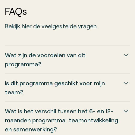
FAQs
Bekijk hier de veelgestelde vragen.
Wat zijn de voordelen van dit
programma?
Snelle impact
: Binnen zes maanden
Is dit programma geschikt voor mijn
merkbare verbeteringen in teamdynamiek.
team?
Gerichte oplossingen
: Focus op concrete
Ja, vooral als je team kampt met uitdagingen
problemen met praktische oplossingen.
Wat is het verschil tussen het 6- en 12-
zoals
onduidelijke verantwoordelijkheden,
Actieve betrokkenheid
: Teamleden zijn
maanden programma: teamontwikkeling
gebrekkige communicatie of een negatieve
direct betrokken bij het verbeterproces.
en samenwerking?