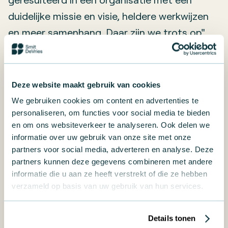
duidelijke missie en visie, heldere werkwijzen
en meer samenhang. Daar zijn we trots op".
Hulp nodig met
Business Performance Program
Deze website maakt gebruik van cookies
We staan klaar om je te helpen met deskundig en op
We gebruiken cookies om content en advertenties te
maat gemaakt advies. Neem vandaag nog contact
personaliseren, om functies voor social media te bieden
op voor een vrijblijvend gesprek over de
en om ons websiteverkeer te analyseren. Ook delen we
mogelijkheden voor jouw bedrijf.
informatie over uw gebruik van onze site met onze
partners voor social media, adverteren en analyse. Deze
partners kunnen deze gegevens combineren met andere
Neem contact op
informatie die u aan ze heeft verstrekt of die ze hebben
verzameld op basis van uw gebruik van hun services.
Persoonlijke benadering
Passend advies
Heerlijke koffie
Details tonen