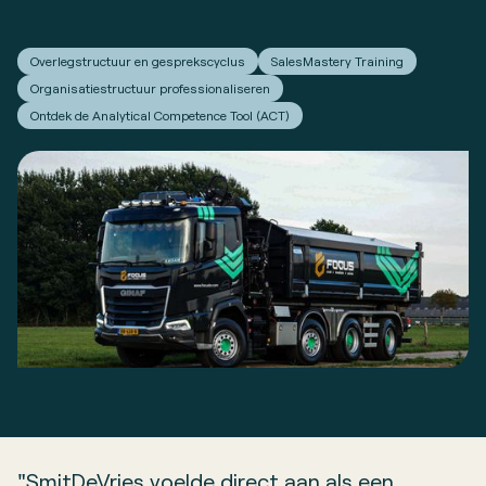
Overlegstructuur en gesprekscyclus
SalesMastery Training
Organisatiestructuur professionaliseren
Ontdek de Analytical Competence Tool (ACT)
"SmitDeVries voelde direct aan als een