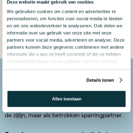
Deze website maakt gebruik van cookies
We gebruiken cookies om content en advertenties te
Neem contact op
personaliseren, om functies voor social media te bieden
Persoonlijke benadering
en om ons websiteverkeer te analyseren. Ook delen we
Passend advies
informatie over uw gebruik van onze site met onze
Heerlijke koffie
partners voor social media, adverteren en analyse. Deze
partners kunnen deze gegevens combineren met andere
informatie die u aan ze heeft verstrekt of die ze hebben
verzameld op basis van uw gebruik van hun services.
Ook werken aan rust,
Details tonen
richting en eigenaarschap?
Dan gaan we graag samen op zoek naar wat
Alles toestaan
voor jullie écht werkt. Niet als adviseur vanaf
de zijlijn, maar als betrokken sparringpartner.