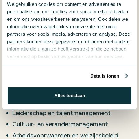
We gebruiken cookies om content en advertenties te
aantrekken, ontwikkelen en behouden van
personaliseren, om functies voor social media te bieden
toptalent.
en om ons websiteverkeer te analyseren. Ook delen we
informatie over uw gebruik van onze site met onze
Deze functie zorgt voor een gezonde
partners voor social media, adverteren en analyse. Deze
bedrijfscultuur, leiderschapsontwikkeling en
partners kunnen deze gegevens combineren met andere
duurzame inzetbaarheid.
informatie die u aan ze heeft verstrekt of die ze hebben
verzameld op basis van uw gebruik van hun services.
Belangrijkste verantwoordelijkheden
Details tonen
van een CHRO:
Alles toestaan
Ontwikkeling van de HR-strategie
Leiderschap en talentmanagement
Cultuur- en verandermanagement
Arbeidsvoorwaarden en welzijnsbeleid