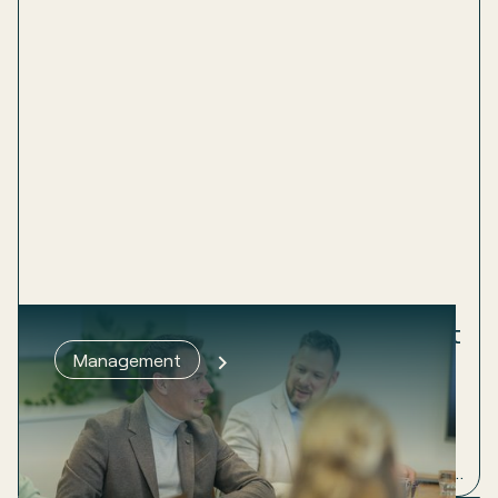
Groeien lukt pas als het fundament
Management
klopt
Een ondernemer belt. Hij wil groeien, maar voelt dat
het schuurt. 60 medewerkers, een MT, ambitie
genoeg. Wat er ontbrak? Structuur en inzicht. Lees