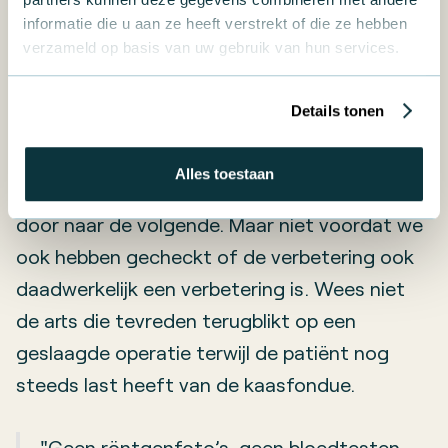
het werk dan en stel vast wie welk onderdeel
informatie die u aan ze heeft verstrekt of die ze hebben
verzameld op basis van uw gebruik van hun services.
oppakt vóór welke datum.
Details tonen
Meten en bijsturen
Alles toestaan
Verbetering doorgevoerd? Top, kunnen we
door naar de volgende. Maar niet voordat we
ook hebben gecheckt of de verbetering ook
daadwerkelijk een verbetering is. Wees niet
de arts die tevreden terugblikt op een
geslaagde operatie terwijl de patiënt nog
steeds last heeft van de kaasfondue.
"Geen röntgenfoto’s, geen bloedtesten,