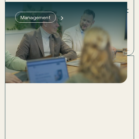
Groeien lukt pas als het fundament
Management
klopt
Een ondernemer belt. Hij wil groeien, maar voelt dat
het schuurt. 60 medewerkers, een MT, ambitie
genoeg. Wat er ontbrak? Structuur en inzicht. Lees
hoe we dat samen oplosten.