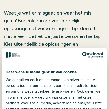
Weet je wat er misgaat en waar het mis
gaat? Bedenk dan zo veel mogelijk
oplossingen of verbeteringen. Tip: doe dit
niet alleen. Betrek de juiste personen hierbij.
Kies uiteindelijk de oplossingen en
verbeteringen met het grootste effect.
Verbeteringen doorvoeren
Deze website maakt gebruik van cookies
We gebruiken cookies om content en advertenties te
Voer de verbeteringen door. Tip: hou het
personaliseren, om functies voor social media te bieden
praktisch en uitvoerbaar. Worden er meerdere
en om ons websiteverkeer te analyseren. Ook delen we
informatie over uw gebruik van onze site met onze
verbeteringen opgepakt of blijkt de beste
partners voor social media, adverteren en analyse. Deze
verbetering een hele grote te zijn? Verdeel
partners kunnen deze gegevens combineren met andere