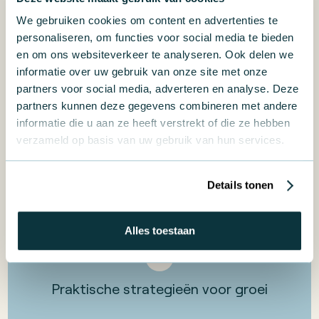
het alleen moet doen, heb je het mis. We
We gebruiken cookies om content en advertenties te
personaliseren, om functies voor social media te bieden
doen het samen. Jullie kunnen wel veel zelf
en om ons websiteverkeer te analyseren. Ook delen we
aanpakken. Maar wil je na de organisatiescan
informatie over uw gebruik van onze site met onze
onze hulp? Dan staan wij in de startblokken
partners voor social media, adverteren en analyse. Deze
partners kunnen deze gegevens combineren met andere
om je te helpen.
informatie die u aan ze heeft verstrekt of die ze hebben
Ben jij klaar om minder te werken
in
je bedrijf
verzameld op basis van uw gebruik van hun services.
én meer te werken
aan
je bedrijf? Download
dan de gratis whitepaper!
Details tonen
Alles toestaan
Praktische strategieën voor groei