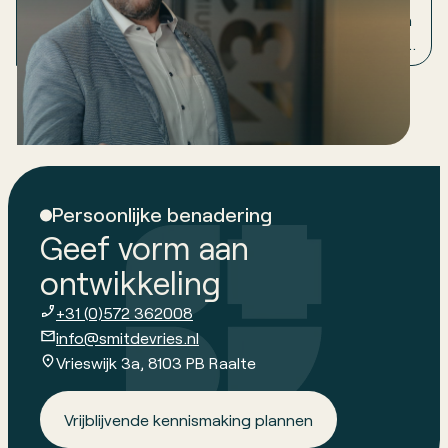
eraan. Deze whitepaper laat zien hoe je je processen
praktisch beschrijft, zonder te verzanden in theorie
of bureaucratie.
Persoonlijke benadering
Geef vorm aan
ontwikkeling
+31 (0)572 362008
info@smitdevries.nl
Vrieswijk 3a, 8103 PB Raalte
Vrijblijvende kennismaking plannen