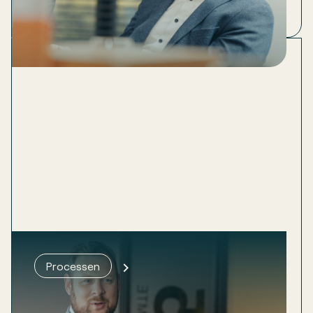
Deze whitepaper laat zien hoe je een strategie
bepaalt én ook borgt zodat hij niet in de kast
belandt.
Whitepaper: in 8 stappen je
Processen
processen beschrijven
Iedereen weet dat het moet. Bijna niemand begint