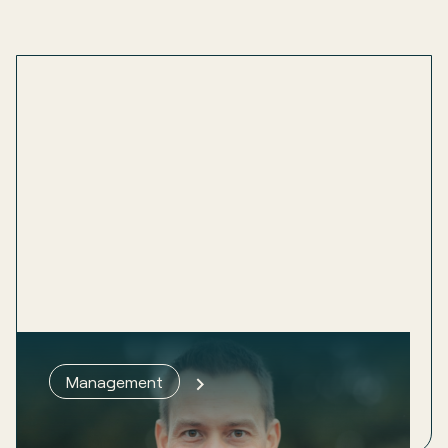
Whitepaper ESG
Management
Creëer meervoudige waarde in je bedrijf met ESG en
CSRD