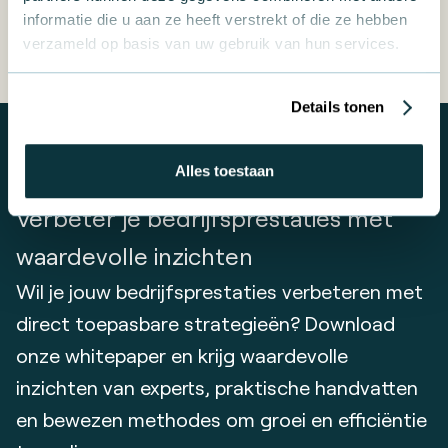
Waardevolle expert-tips
informatie die u aan ze heeft verstrekt of die ze hebben
verzameld op basis van uw gebruik van hun services.
Details tonen
Alles toestaan
Groeien als bedrijf?
Verbeter je bedrijfsprestaties met
waardevolle inzichten
Wil je jouw bedrijfsprestaties verbeteren met
direct toepasbare strategieën? Download
onze whitepaper en krijg waardevolle
inzichten van experts, praktische handvatten
en bewezen methodes om groei en efficiëntie