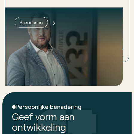
Whitepaper: in 8 stappen je
Processen
processen beschrijven
Iedereen weet dat het moet. Bijna niemand begint
eraan. Deze whitepaper laat zien hoe je je processen
praktisch beschrijft, zonder te verzanden in theorie
of bureaucratie.
Persoonlijke benadering
Geef vorm aan
ontwikkeling