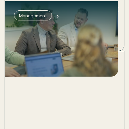
Groeien lukt pas als het fundament
Management
klopt
Een ondernemer belt. Hij wil groeien, maar voelt dat
het schuurt. 60 medewerkers, een MT, ambitie
genoeg. Wat er ontbrak? Structuur en inzicht. Lees
hoe we dat samen oplosten.