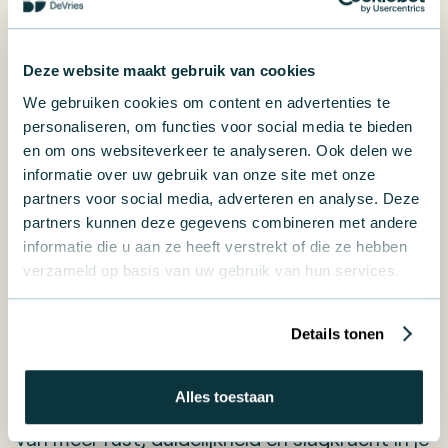
effect behaalt.
▶️ Kan ik ook een deel van mijn
Deze website maakt gebruik van cookies
We gebruiken cookies om content en advertenties te
organisatie laten scannen?
personaliseren, om functies voor social media te bieden
en om ons websiteverkeer te analyseren. Ook delen we
informatie over uw gebruik van onze site met onze
Absoluut. We kunnen ons focussen op een
partners voor social media, adverteren en analyse. Deze
afdeling, team of specifiek thema zoals
partners kunnen deze gegevens combineren met andere
leiderschap, samenwerking of structuur.
informatie die u aan ze heeft verstrekt of die ze hebben
verzameld op basis van uw gebruik van hun services.
Wil jij weer grip krijgen op je organisatie? Of
Details tonen
wil je gewoon
weten hoe je er écht voor
staat
?
Plan
dan een gesprek met een van
Alles toestaan
onze adviseurs. Een
scan
is vaak het begin
van meer rust, duidelijkheid en slagkracht in je