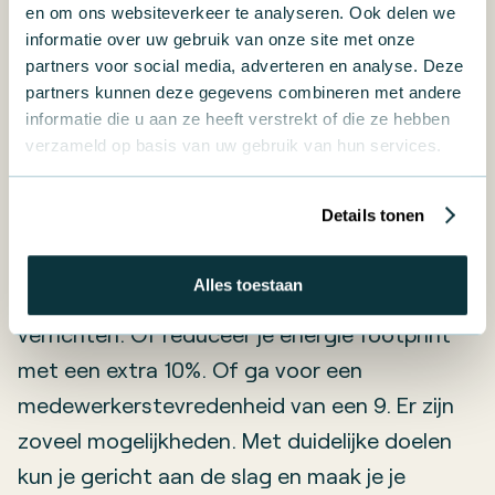
meetbare doelen
en om ons websiteverkeer te analyseren. Ook delen we
informatie over uw gebruik van onze site met onze
partners voor social media, adverteren en analyse. Deze
De belangrijkste onderdelen voor ESG in
partners kunnen deze gegevens combineren met andere
beeld? Formuleer dan concrete doelen.
informatie die u aan ze heeft verstrekt of die ze hebben
verzameld op basis van uw gebruik van hun services.
Doelen die haalbaar zijn en waarmee jij
tevreden bent. Vind jij maatschappelijke
Details tonen
betrokkenheid belangrijk? Denk dan
bijvoorbeeld aan het doel om in 2025 met alle
Alles toestaan
collega’s 1.000 uur vrijwilligerswerk te
verrichten. Of reduceer je energie footprint
met een extra 10%. Of ga voor een
medewerkerstevredenheid van een 9. Er zijn
zoveel mogelijkheden. Met duidelijke doelen
kun je gericht aan de slag en maak je je