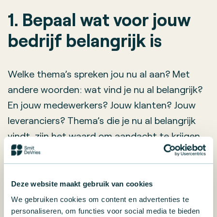
1. Bepaal wat voor jouw
bedrijf belangrijk is
Welke thema’s spreken jou nu al aan? Met
andere woorden: wat vind je nu al belangrijk?
En jouw medewerkers? Jouw klanten? Jouw
leveranciers? Thema’s die je nu al belangrijk
vindt, zijn het waard om aandacht te krijgen.
Zie
hier
een handige lijst om te kijken welke
thema’s voor jou relevant zijn.
Deze website maakt gebruik van cookies
2. Stel duidelijke en
We gebruiken cookies om content en advertenties te
personaliseren, om functies voor social media te bieden