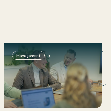
Groeien lukt pas als het fundament
Management
klopt
Een ondernemer belt. Hij wil groeien, maar voelt dat
het schuurt. 60 medewerkers, een MT, ambitie
genoeg. Wat er ontbrak? Structuur en inzicht. Lees
hoe we dat samen oplosten.