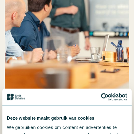
60% subsidie op een
programma dat blijft hangen
Deze website maakt gebruik van cookies
Een leiderschapsprogramma met team- en
We gebruiken cookies om content en advertenties te