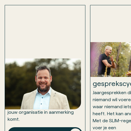
Van
jaargesprek
Subsidie voor leren en
naar
ontwikkelen in het
gesprekscy
MKB
Jaargesprekken d
Binnen één werkdag nemen we
niemand wil voere
contact met je op om te kijken of
waar niemand iet
jouw organisatie in aanmerking
heeft. Het kan an
komt.
Met de SLIM-rege
voer je een