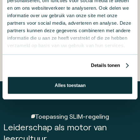
individuele coaching loopt doorgaans zes tot
personaliseren, om functies voor social media te bieden
en om ons websiteverkeer te analyseren. Ook delen we
twaalf maanden en kost tussen € 25.000 en
informatie over uw gebruik van onze site met onze
€ 50.000, afhankelijk van de groepsgrootte
partners voor social media, adverteren en analyse. Deze
en looptijd. De SLIM-regeling vergoedt 60%,
partners kunnen deze gegevens combineren met andere
informatie die u aan ze heeft verstrekt of die ze hebben
tot een maximum van € 24.999. Een traject
verzameld op basis van uw gebruik van hun services.
van € 40.000 kost je netto € 16.000. Het
eerste tijdvak voor 2026 sluit op 4 mei.
Details tonen
Kennismaken
Alles toestaan
Toepassing SLIM-regeling
Leiderschap als motor van
leercultuur