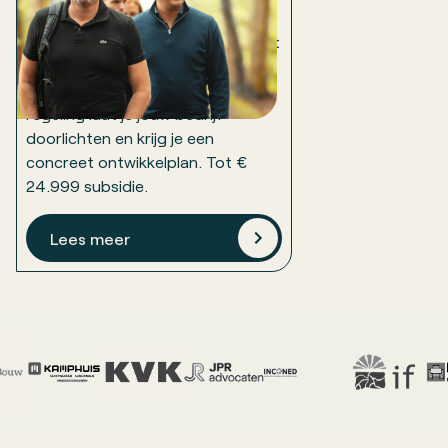
met ontwikkelplan
Weten waar je als organisatie écht
staat en waar de grootste
groeikansen liggen. Met de SLIM-
regeling laat je jouw bedrijf
doorlichten en krijg je een
concreet ontwikkelplan. Tot €
24.999 subsidie.
Lees meer