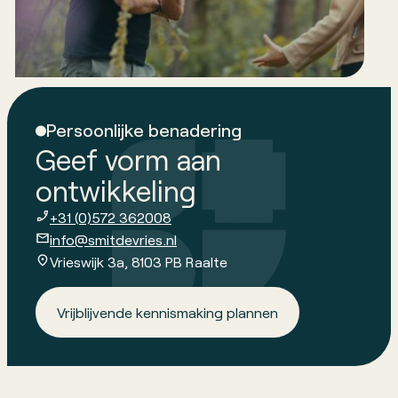
betrokkenheid een blijvende impact maakt. Lees
verder en laat je inspireren.
Persoonlijke benadering
Geef vorm aan
ontwikkeling
+31 (0)572 362008
info@smitdevries.nl
Vrieswijk 3a, 8103 PB Raalte
Vrijblijvende kennismaking plannen