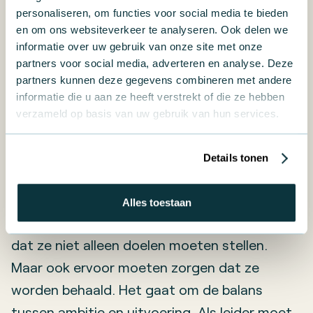
personaliseren, om functies voor social media te bieden
werk kunnen doen. En dat heeft direct
en om ons websiteverkeer te analyseren. Ook delen we
invloed op de bedrijfsresultaten.
informatie over uw gebruik van onze site met onze
partners voor social media, adverteren en analyse. Deze
partners kunnen deze gegevens combineren met andere
7. Resultaatgericht: de
informatie die u aan ze heeft verstrekt of die ze hebben
kunst van het behalen
verzameld op basis van uw gebruik van hun services.
van doelen
Details tonen
Leiders zijn uiteindelijk verantwoordelijk voor
Alles toestaan
de resultaten van het bedrijf. Dat betekent
dat ze niet alleen doelen moeten stellen.
Maar ook ervoor moeten zorgen dat ze
worden behaald. Het gaat om de balans
tussen ambitie en uitvoering. Als leider moet