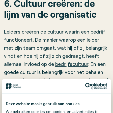
6. Cultuur creëren: de
lijm van de organisatie
Leiders creëren de cultuur waarin een bedrijf
functioneert. De manier waarop een leider
met zijn team omgaat, wat hij of zij belangrijk
vindt en hoe hij of zij zich gedraagt, heeft
allemaal invloed op de
bedrijfscultuur
. En een
goede cultuur is belangrijk voor het behalen
van resultaten. Werkt een team goed samen?
Ondersteunt het elkaar en voelen
medewerkers zich gewaardeerd? Dan werkt
het team efficiënter. De cultuur bepaalt dus
Deze website maakt gebruik van cookies
voor een groot deel hoe goed mensen hun
We gebruiken cookies om content en advertenties te