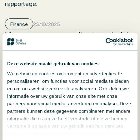
rapportage.
Finance
23/10/2025
Visionplanner en resultaat: van inzicht
naar aantoonbare waardecreatie
Deze website maakt gebruik van cookies
Jeroen de Vries
We gebruiken cookies om content en advertenties te
Partner
personaliseren, om functies voor social media te bieden
en om ons websiteverkeer te analyseren. Ook delen we
Maak kennis met
Jeroen
informatie over uw gebruik van onze site met onze
partners voor social media, adverteren en analyse. Deze
partners kunnen deze gegevens combineren met andere
informatie die u aan ze heeft verstrekt of die ze hebben
verzameld op basis van uw gebruik van hun services.
FAQs