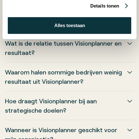
Details tonen
Bekijk hier de veelgestelde vragen.
Alles toestaan
Wat is de relatie tussen Visionplanner en
resultaat?
Visionplanner ondersteunt resultaat door
Waarom halen sommige bedrijven weinig
doelen, KPI’s en voortgang te verbinden,
resultaat uit Visionplanner?
waardoor organisaties gericht kunnen
Omdat de tool wordt gebruikt voor
bijsturen.
Hoe draagt Visionplanner bij aan
rapportage in plaats van voor sturing en
strategische doelen?
besluitvorming.
Door strategische doelen te vertalen naar
Wanneer is Visionplanner geschikt voor
meetbare KPI’s en deze continu te monitoren.