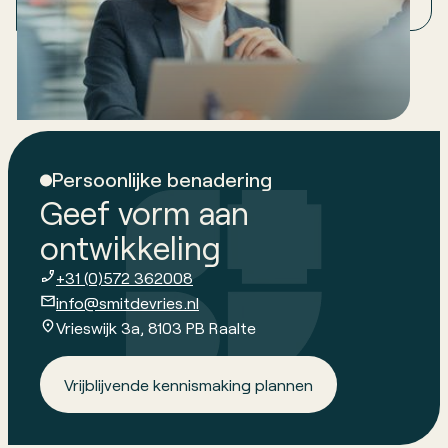
bepaalt of je groei duurzaam is. Of kwetsbaar.
Persoonlijke benadering
Geef vorm aan
ontwikkeling
+31 (0)572 362008
info@smitdevries.nl
Vrieswijk 3a, 8103 PB Raalte
Vrijblijvende kennismaking plannen