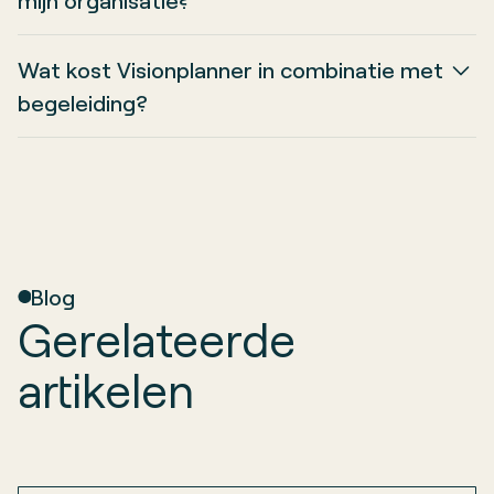
mijn organisatie?
Visionplanner is geschikt zodra er behoefte is
Wat kost Visionplanner in combinatie met
aan vooruitkijken, scenario’s en
begeleiding?
resultaatgericht sturen.
De kosten zijn afhankelijk van complexiteit en
ambitie. De focus ligt altijd op rendement en
waardecreatie.
Blog
Gerelateerde
artikelen