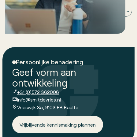
techniek, maar om sturing. Ontdek hoe inrichting,
begeleiding en vooruitkijken zorgen dat strategie en
doelen daadwerkelijk worden gerealiseerd.
Persoonlijke benadering
Geef vorm aan
ontwikkeling
+31 (0)572 362008
info@smitdevries.nl
Vrieswijk 3a, 8103 PB Raalte
Vrijblijvende kennismaking plannen