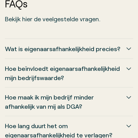
FAQs
Bekijk hier de veelgestelde vragen.
Wat is eigenaarsafhankelijkheid precies?
Eigenaarsafhankelijkheid betekent dat de
Hoe beïnvloedt eigenaarsafhankelijkheid
organisatie niet zelfstandig kan functioneren
mijn bedrijfswaarde?
zonder de dagelijkse sturing van de DGA.
Een bedrijf dat afhankelijk is van de eigenaar
SmitDeVries meet dit op vijf niveaus, van
Hoe maak ik mijn bedrijf minder
is moeilijker overdraagbaar en minder
‘volledig afhankelijk’ tot ‘volledig zelfsturend.’
afhankelijk van mij als DGA?
aantrekkelijk voor investeerders. Dit leidt tot
SmitDeVries hanteert drie fasen: eerst
een lagere waardering bij verkoop of
Hoe lang duurt het om
operationele onafhankelijkheid (dagelijkse
kapitaalronde.
eigenaarsafhankelijkheid te verlagen?