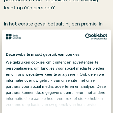
leunt op één persoon?
In het eerste geval betaalt hij een premie. In
het tweede geval vraagt hij een forse korting.
Of hij loopt weg. De waarde van je bedrijf zit
niet in je omzet. Het zit in je structuur. In je
Deze website maakt gebruik van cookies
overdraagbaarheid. In het antwoord op de
We gebruiken cookies om content en advertenties te
vraag: kan dit zonder mij?
personaliseren, om functies voor social media te bieden
en om ons websiteverkeer te analyseren. Ook delen we
Hoe overdraagbaar is jouw organisatie? En
informatie over uw gebruik van onze site met onze
partners voor social media, adverteren en analyse. Deze
wat doet dat met je waarde? De SmitDeVries
partners kunnen deze gegevens combineren met andere
Waardescan geeft antwoord. 10 vragen. 3
informatie die u aan ze heeft verstrekt of die ze hebben
minuten. Een eerlijke spiegel.
verzameld op basis van uw gebruik van hun services.