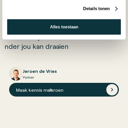
→ Doe de gratis
Waardescan
Details tonen
Alles toestaan
Finance
2/3/2026
Jouw bedrijf is zoveel waard als het zo
nder jou kan draaien
Jeroen de Vries
Partner
Maak kennis met
Jeroen