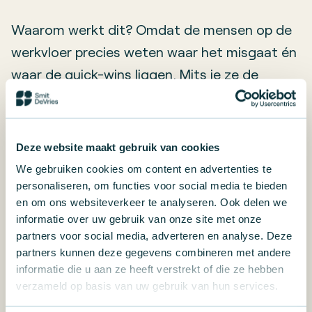
Waarom werkt dit? Omdat de mensen op de
werkvloer precies weten waar het misgaat én
waar de quick-wins liggen. Mits je ze de
ruimte geeft.
Let op:
Deze website maakt gebruik van cookies
Zorg voor mandaat – laat ze ook écht
We gebruiken cookies om content en advertenties te
beslissingen nemen.
personaliseren, om functies voor social media te bieden
en om ons websiteverkeer te analyseren. Ook delen we
Geef tijd – verbeteringen kosten energie
informatie over uw gebruik van onze site met onze
en aandacht.
partners voor social media, adverteren en analyse. Deze
partners kunnen deze gegevens combineren met andere
Zorg voor opvolging – wat je start, moet je
informatie die u aan ze heeft verstrekt of die ze hebben
ook afmaken.
verzameld op basis van uw gebruik van hun services.