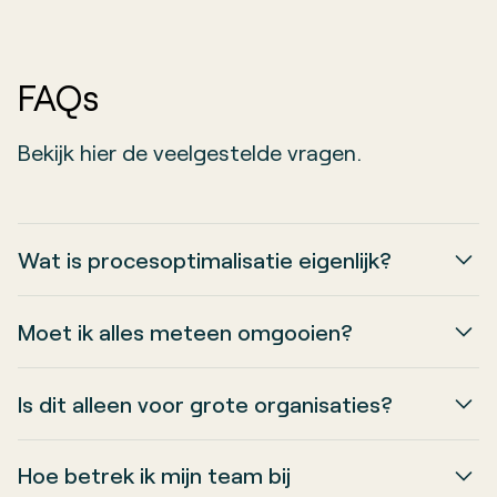
FAQs
Bekijk hier de veelgestelde vragen.
Wat is procesoptimalisatie eigenlijk?
Procesoptimalisatie betekent simpelweg:
Moet ik alles meteen omgooien?
slimmer werken. Minder gedoe, minder
verspilling, meer waarde. Geen rocket science,
Nee hoor. Begin met het in kaart brengen van
Is dit alleen voor grote organisaties?
wel gezond verstand.
je huidige processen (IST). Van daaruit kijk je
wat beter, sneller of eenvoudiger kan (SOLL).
Zeker niet. Juist kleinere teams kunnen snel
Hoe betrek ik mijn team bij
Stap voor stap.
winst boeken met een paar slimme