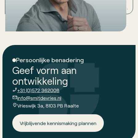
fouten, dubbel werk en onnodige kosten. In dit artikel
ontdek je hoe procesoptimalisatie zorgt voor meer
overzicht, betere samenwerking en structureel
betere resultaten.
Persoonlijke benadering
Geef vorm aan
ontwikkeling
+31 (0)572 362008
info@smitdevries.nl
Vrieswijk 3a, 8103 PB Raalte
Vrijblijvende kennismaking plannen