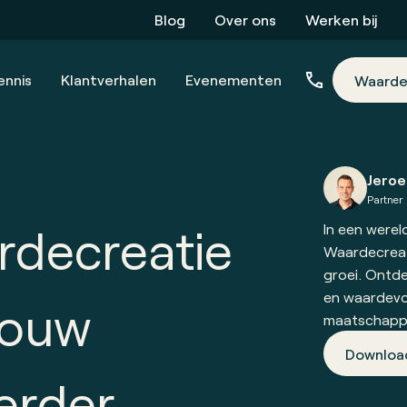
Blog
Over ons
Werken bij
ennis
Klantverhalen
Evenementen
Waarde
Jeroe
Partner
rdecreatie
In een werel
Waardecreat
groei. Ontde
en waardevol
jouw
maatschappi
Downloa
verder