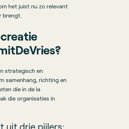
 het juist nu zo relevant
r brengt.
creatie
mitDeVries?
en strategisch en
om samenhang, richting en
ten die in de la
k die organisaties in
it drie pijlers: