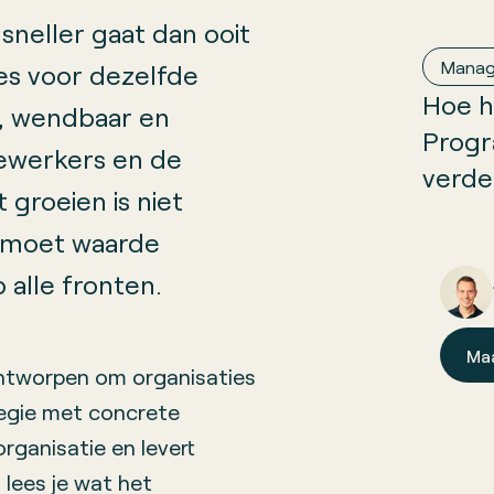
 sneller gaat dan ooit
Mana
ies voor dezelfde
Hoe h
nt, wendbaar en
Progr
ewerkers en de
verde
groeien is niet
e moet waarde
alle fronten.
Ma
ntworpen om organisaties
tegie met concrete
organisatie en levert
 lees je wat het