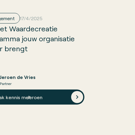
gement
17/4/2025
et Waardecreatie
amma jouw organisatie
r brengt
Jeroen de Vries
Partner
ak kennis met
Jeroen