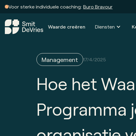
Voor sterke individuele coaching:
Buro Bravour
Waarde creëren
Diensten
K
Management
17/4/2025
Hoe het Waa
Programma 
organisatie 