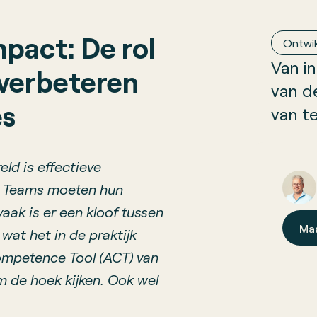
mpact: De rol
Ontwik
Van in
 verbeteren
van d
es
van t
eld is effectieve
s. Teams moeten hun
vaak is er een kloof tussen
Ma
wat het in de praktijk
Competence Tool (ACT) van
de hoek kijken. Ook wel