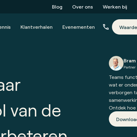
Blog
Over ons
Werken bij
ennis
Klantverhalen
Evenementen
Waarde
Bram 
Partner
aar
Teams functi
wat er onder
verborgen t
samenwerking
l van de
Ontdek hoe i
Downloa
erbeteren