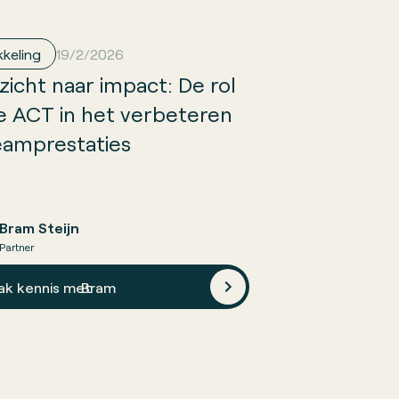
keling
19/2/2026
zicht naar impact: De rol
e ACT in het verbeteren
eam­prestaties
Bram Steijn
Partner
ak kennis met
Bram