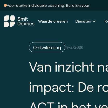
Voor sterke individuele coaching:
Buro Bravour
Waarde creëren
Diensten
K
Ontwikkeling
19/2/2026
Van inzicht n
impact: De ro
ACT in het v