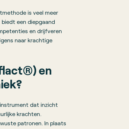
tmethode is veel meer
 biedt een diepgaand
ompetenties en drijfveren
volgens naar krachtige
flact®) en
iek?
instrument dat inzicht
urlijke krachten.
uste patronen. In plaats