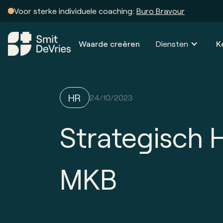
Voor sterke individuele coaching:
Buro Bravour
Waarde creëren
Diensten
K
HR
24/10/2023
Strategisch H
MKB