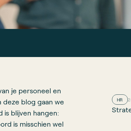
an je personeel en
HR
2
 In deze blog gaan we
Strat
d is blijven hangen:
ord is misschien wel