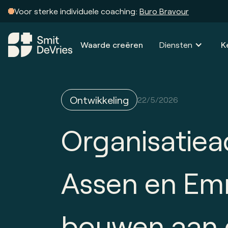
Voor sterke individuele coaching:
Buro Bravour
Waarde creëren
Diensten
K
Ontwikkeling
22/5/2026
Organisatiead
Assen en Em
bouwen aan 