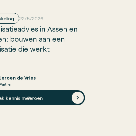
keling
22/5/2026
isatieadvies in Assen en
n: bouwen aan een
isatie die werkt
Jeroen de Vries
Partner
ak kennis met
Jeroen