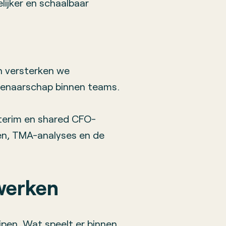
lijker en schaalbaar
n versterken we
enaarschap binnen teams.
terim en shared CFO-
en, TMA-analyses en de
werken
pen. Wat speelt er binnen