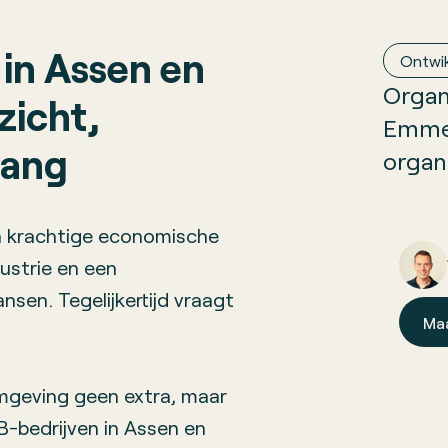
 in Assen en
Ontwik
Organ
zicht,
Emme
gang
organ
 krachtige economische
ustrie en een
sen. Tegelijkertijd vraagt
Ma
omgeving geen extra, maar
B-bedrijven in Assen en