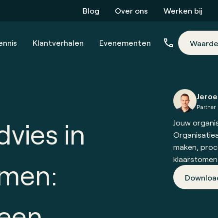
Blog
Over ons
Werken bij
ennis
Klantverhalen
Evenementen
Waarde
Jeroe
Partner
vies in
Jouw organis
Organisatiea
maken, proc
klaarstomen
men:
Downloa
een