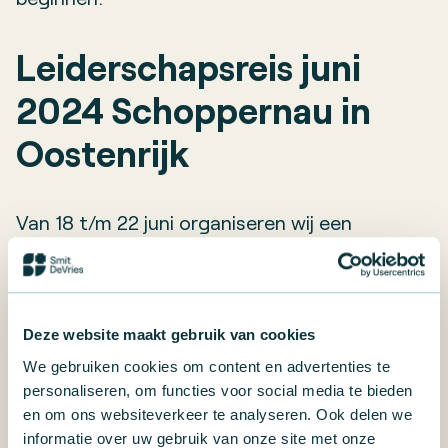
Leiderschapsreis juni
2024 Schoppernau in
Oostenrijk
Van 18 t/m 22 juni organiseren wij een
leiderschapreis
naar het Oostenrijkse
Vorarlberg. Hier ligt een verrassend mooi
gebied op de grens van het Bregenzerwald en
Deze website maakt gebruik van cookies
de Allgäuer Alpen. Elke dag genieten we van
We gebruiken cookies om content en advertenties te
overweldigende uitzichten waarbij je je klein
personaliseren, om functies voor social media te bieden
gaat voelen, en hervinden we het contact
en om ons websiteverkeer te analyseren. Ook delen we
informatie over uw gebruik van onze site met onze
met de natuur. De alpenbloemen staan in volle