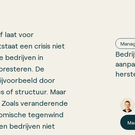
 laat voor
Mana
staat een crisis niet
Bedri
e bedrijven in
aanpa
presteren. De
herst
Bijvoorbeeld door
s of structuur. Maar
. Zoals veranderende
omische tegenwind
Ma
en bedrijven niet