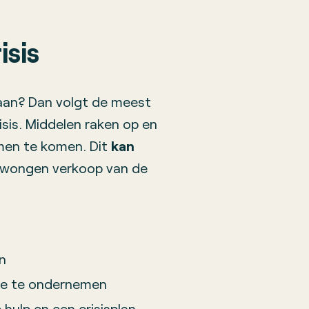
isis
d aan? Dan volgt de meest
risis. Middelen raken op en
emen te komen. Dit
kan
dwongen verkoop van de
n
tie te ondernemen
hulp en een crisisplan