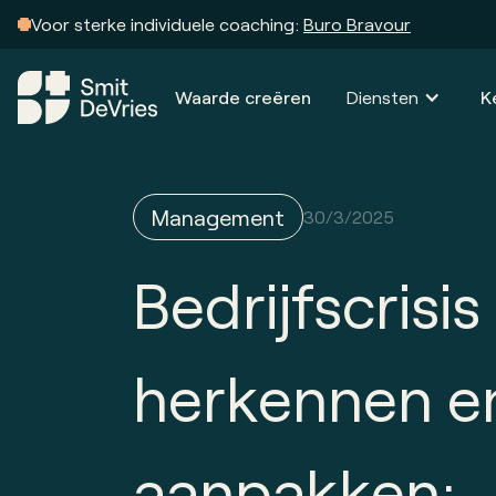
Voor sterke individuele coaching:
Buro Bravour
Waarde creëren
Diensten
K
Management
30/3/2025
Bedrijfscrisis
herkennen e
aanpakken: