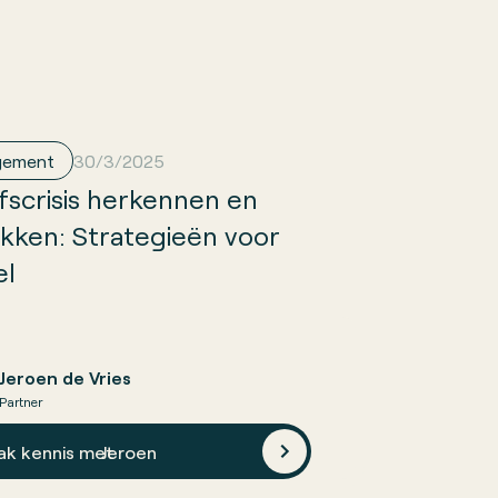
gement
30/3/2025
jfscrisis herkennen en
kken: Strategieën voor
el
Jeroen de Vries
Partner
ak kennis met
Jeroen