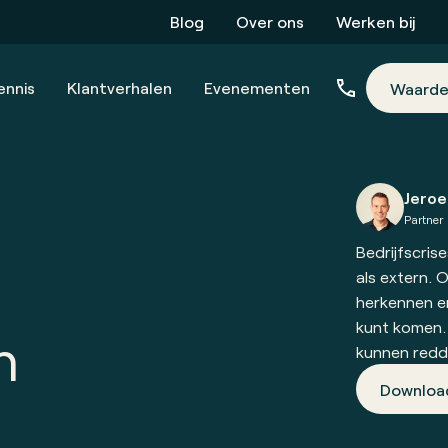
Blog
Over ons
Werken bij
ennis
Klantverhalen
Evenementen
Waarde
Jeroe
Partner
Bedrijfscris
als extern. 
herkennen en
kunt komen. 
n
kunnen redd
Downloa