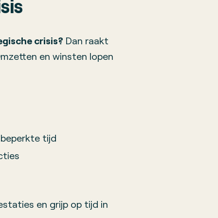
sis
egische crisis?
Dan raakt
. Omzetten en winsten lopen
beperkte tijd
cties
staties en grijp op tijd in